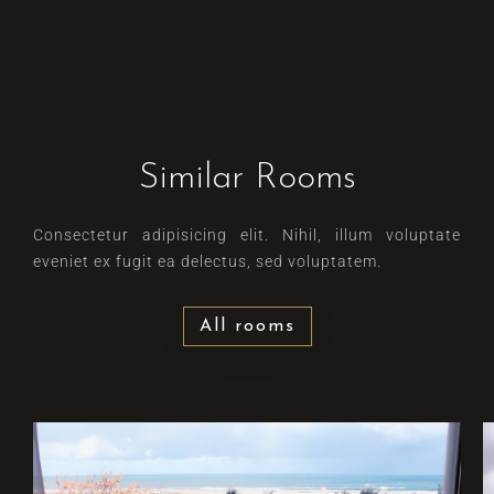
Similar Rooms
Consectetur adipisicing elit. Nihil, illum voluptate
eveniet ex fugit ea delectus, sed voluptatem.
All rooms