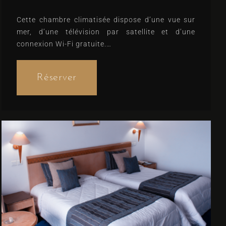
Cette chambre climatisée dispose d’une vue sur
mer, d’une télévision par satellite et d’une
connexion Wi-Fi gratuite.
Lits confortables, notés 8.8 (d’après 2
commentaires)
Réserver