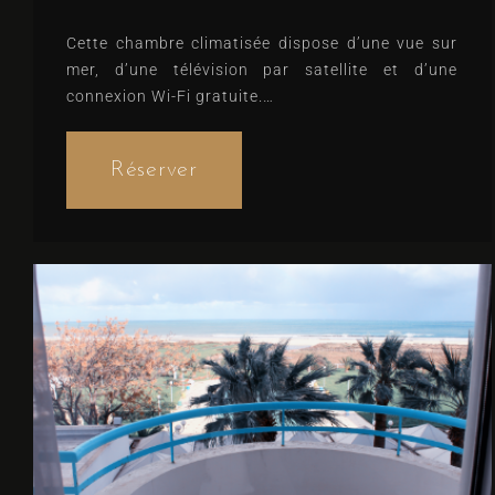
Cette chambre climatisée dispose d’une vue sur
mer, d’une télévision par satellite et d’une
connexion Wi-Fi gratuite.
Lits confortables, notés 8.8 (d’après 2
commentaires)
Réserver