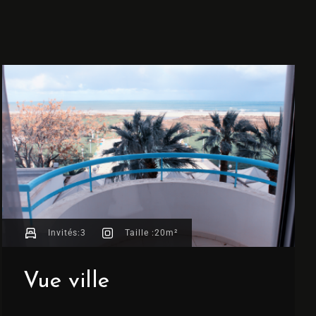
Invités:
3
Taille :
20m²
Vue ville