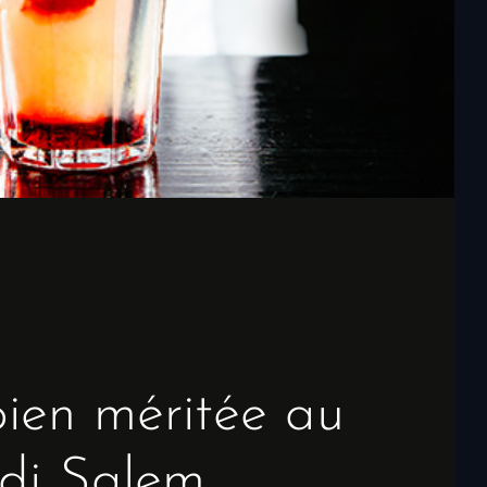
ien méritée au
idi Salem