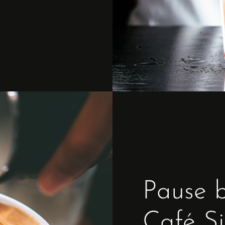
Pause b
Arrivée
Café S