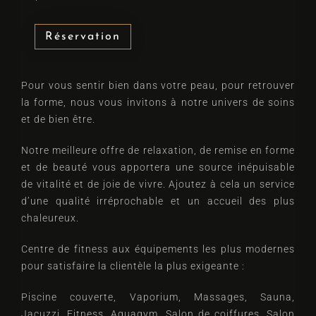
Réservation
Arrivée
Pour vous sentir bien dans votre peau, pour retrouver
la forme, nous vous invitons à notre univers de soins
et de bien être.
Départ
Notre meilleure offre de relaxation, de remise en forme
et de beauté vous apportera une source inépuisable
de vitalité et de joie de vivre. Ajoutez à cela un service
Adultes
Enfants
d’une qualité irréprochable et un accueil des plus
1
0
chaleureux.
Chercher
Centre de fitness aux équipements les plus modernes
pour satisfaire la clientèle la plus exigeante :
Piscine couverte, Vaporium, Massages, Sauna,
Jacuzzi, Fitness, Aquagym, Salon de coiffures, Salon