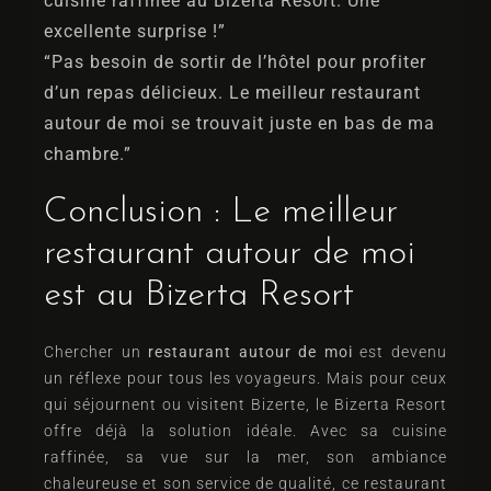
cuisine raffinée au Bizerta Resort. Une
excellente surprise !”
“Pas besoin de sortir de l’hôtel pour profiter
d’un repas délicieux. Le meilleur restaurant
autour de moi se trouvait juste en bas de ma
chambre.”
Conclusion : Le meilleur
Arrivée
restaurant autour de moi
est au Bizerta Resort
Départ
Chercher un
restaurant autour de moi
est devenu
un réflexe pour tous les voyageurs. Mais pour ceux
Adultes
Enfants
qui séjournent ou visitent Bizerte, le Bizerta Resort
offre déjà la solution idéale. Avec sa cuisine
1
0
raffinée, sa vue sur la mer, son ambiance
Chercher
chaleureuse et son service de qualité, ce restaurant